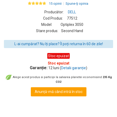
15 opinii
Spune-ţi opinia
Producător:
DELL
Cod Produs:
77512
Model:
Optiplex 3050
Stare produs:
Second Hand
L-ai cumpărat? Nu îți place? Îl poți returna în 60 de zile!
Stoc epuizat
Stoc epuizat
Garanție:
12 luni (
Detalii garanție
)
Alege acest produs si participi la salvarea planetei economisind
235 Kg
CO2
Anunță-mă când intră în stoc