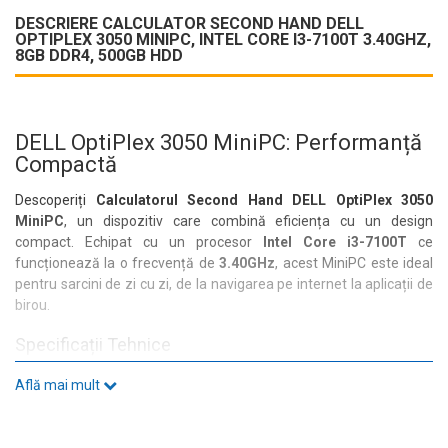
DESCRIERE CALCULATOR SECOND HAND DELL
OPTIPLEX 3050 MINIPC, INTEL CORE I3-7100T 3.40GHZ,
8GB DDR4, 500GB HDD
DELL OptiPlex 3050 MiniPC: Performanță
Compactă
Descoperiți
Calculatorul Second Hand DELL OptiPlex 3050
MiniPC
, un dispozitiv care combină eficiența cu un design
compact. Echipat cu un procesor
Intel Core i3-7100T
ce
funcționează la o frecvență de
3.40GHz
, acest MiniPC este ideal
pentru sarcini de zi cu zi, de la navigarea pe internet la aplicații de
birou.
Specificații Tehnice
Cu
8GB DDR4 RAM
și un
HDD de 500GB
, veți avea suficient spațiu
Află mai mult
pentru toate fișierele și aplicațiile necesare. Placa video integrată
Intel HD Graphics
asigură o experiență vizuală plăcută, fie că
vizionați filme sau lucrați la proiecte grafice.