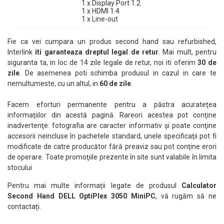
1 x Display Port 1.2
1 x HDMI 1.4
1 x Line-out
Fie ca vei cumpara un produs second hand sau refurbished,
Interlink
iti garanteaza dreptul legal de retur
. Mai mult, pentru
siguranta ta, in loc de 14 zile legale de retur, noi iti oferim
30 de
zile
. De asemenea poti schimba produsul in cazul in care te
nemultumeste, cu un altul, in
60 de zile
.
Facem eforturi permanente pentru a păstra acurateţea
informaţiilor din acestă pagină. Rareori acestea pot conţine
inadvertenţe: fotografia are caracter informativ şi poate conţine
accesorii neincluse în pachetele standard, unele specificaţii pot fi
modificate de catre producător fără preaviz sau pot conţine erori
de operare. Toate promoţiile prezente în site sunt valabile în limita
stocului
Pentru mai multe informații legate de produsul
Calculator
Second Hand DELL OptiPlex 3050 MiniPC
, vă rugăm să ne
contactați.