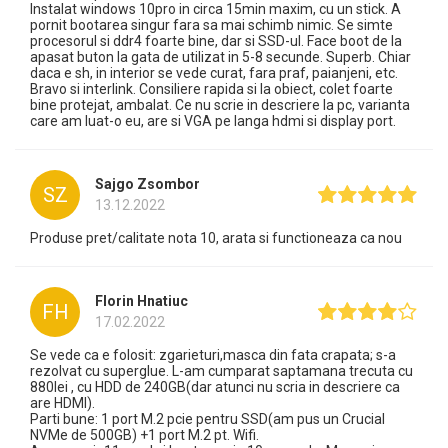
Instalat windows 10pro in circa 15min maxim, cu un stick. A
pornit bootarea singur fara sa mai schimb nimic. Se simte
procesorul si ddr4 foarte bine, dar si SSD-ul. Face boot de la
apasat buton la gata de utilizat in 5-8 secunde. Superb. Chiar
daca e sh, in interior se vede curat, fara praf, paianjeni, etc.
Bravo si interlink. Consiliere rapida si la obiect, colet foarte
bine protejat, ambalat. Ce nu scrie in descriere la pc, varianta
care am luat-o eu, are si VGA pe langa hdmi si display port.
Sajgo Zsombor
SZ
13.12.2022
Produse pret/calitate nota 10, arata si functioneaza ca nou
Florin Hnatiuc
FH
17.02.2022
Se vede ca e folosit: zgarieturi,masca din fata crapata; s-a
rezolvat cu superglue. L-am cumparat saptamana trecuta cu
880lei , cu HDD de 240GB(dar atunci nu scria in descriere ca
are HDMI).
Parti bune: 1 port M.2 pcie pentru SSD(am pus un Crucial
NVMe de 500GB) +1 port M.2 pt. Wifi.