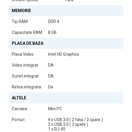
Investiți în
DELL OptiPlex 3050 MiniPC
și beneficiați de un
MEMORIE
echilibru perfect între performanță și dimensiuni reduse. Ideal
pentru orice utilizator care caută un calculator fiabil și eficient.
Tip RAM
DDR 4
Capacitate RAM
8 GB
PLACA DE BAZA
Placa Video
Intel HD Graphics
Video integrat
DA
Sunet integrat
DA
Retea integrata
Da
ALTELE
Carcasa
Mini PC
Porturi
4 x USB 3.0 ( 2 fata / 2 spate )
2 x USB 2.0 ( 2 spate )
1 x RJ-45