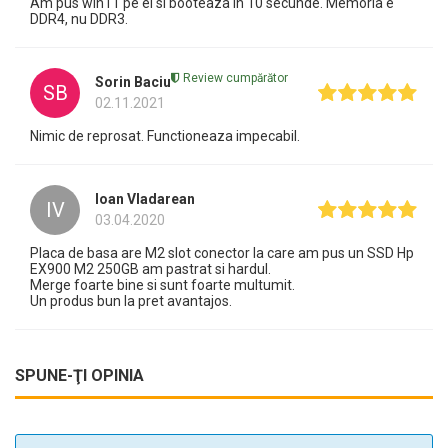
Am pus win11 pe el si booteaza in 10 secunde. Memoria e
DDR4, nu DDR3.
Review cumpărător
Sorin Baciu
SB
02.11.2021
Nimic de reprosat. Functioneaza impecabil.
Ioan Vladarean
IV
03.04.2020
Placa de basa are M2 slot conector la care am pus un SSD Hp
EX900 M2 250GB am pastrat si hardul.
Merge foarte bine si sunt foarte multumit.
Un produs bun la pret avantajos.
SPUNE-ŢI OPINIA