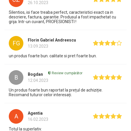
26.10.2023
Silentios, isi face treaba perfect, caracteristici exact ca in
descriere, factura, garantie. Produsul a fost impachetat cu
grija. Intr-un cuvant, PROFESIONISTI !
Florin Gabriel Andreescu
FG
13.09.2023
un produs foarte bun. calitate si pret foarte bun.
Review cumpărător
Bogdan
B
12.04.2023
Un produs foarte bun raportat la prețul de achiziție.
Recomand tuturor celor interesați.
Agentia
A
16.02.2023
Totul la superlativ.