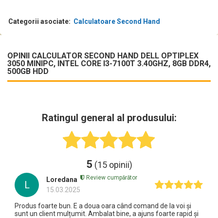
Categorii asociate:
Calculatoare Second Hand
OPINII CALCULATOR SECOND HAND DELL OPTIPLEX
3050 MINIPC, INTEL CORE I3-7100T 3.40GHZ, 8GB DDR4,
500GB HDD
Ratingul general al produsului:
5
(15 opinii)
Review cumpărător
Loredana
L
15.03.2025
Produs foarte bun. E a doua oara când comand de la voi și
sunt un client mulțumit. Ambalat bine, a ajuns foarte rapid și