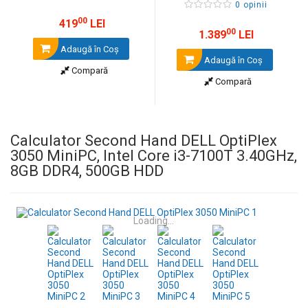
0 opinii
00
419
LEI
00
1.389
LEI
Adaugă în Coş
Adaugă în Coş
Compară
Compară
Calculator Second Hand DELL OptiPlex
3050 MiniPC, Intel Core i3-7100T 3.40GHz,
8GB DDR4, 500GB HDD
Loading...