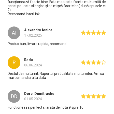
funcționează foarte bine. Fata mea este foarte mulțumită de
acest pc...este silențios și se mișcă foarte bn( după spusele ei
?).
Recomand InterLink
Alexandru Ionica
AI
17.02.2025
Produs bun, livrare rapida, recomand
Radu
R
06.06.2024
Destul de multumit. Raportul pret calitate multumitor. Am sa
mai comand si alta data.
Dorel Dumitrache
DD
01.05.2024
Functioneaza perfect si arata de nota 9 spre 10