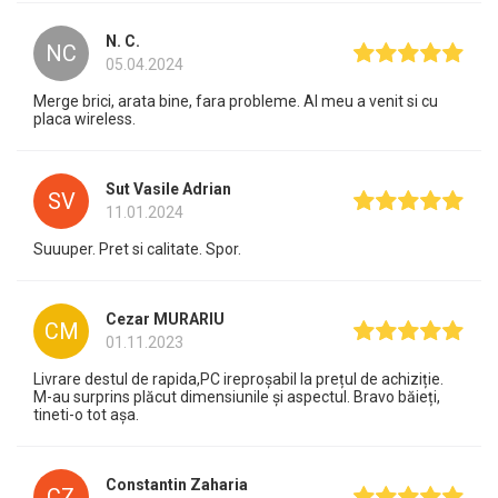
N. C.
NC
05.04.2024
Merge brici, arata bine, fara probleme. Al meu a venit si cu
placa wireless.
Sut Vasile Adrian
SV
11.01.2024
Suuuper. Pret si calitate. Spor.
Cezar MURARIU
CM
01.11.2023
Livrare destul de rapida,PC ireproșabil la prețul de achiziție.
M-au surprins plăcut dimensiunile și aspectul. Bravo băieți,
tineti-o tot așa.
Constantin Zaharia
CZ