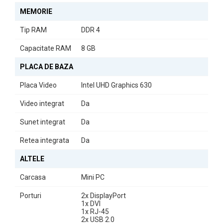
MEMORIE
Tip RAM
DDR 4
Capacitate RAM
8 GB
PLACA DE BAZA
Placa Video
Intel UHD Graphics 630
Video integrat
Da
Sunet integrat
Da
Retea integrata
Da
ALTELE
Carcasa
Mini PC
Porturi
2x DisplayPort
1x DVI
1x RJ-45
2x USB 2.0