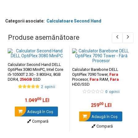
Categorii asociate:
Calculatoare Second Hand
Produse asemănătoare
Calculator Second Hand DELL
OptiPlex 3080 MiniPC, Intel Core
Calculator Barebone DELL
i5-10500T 2.30 - 3.80GHz, 8GB
OptiPlex 7090 Tower,
Fara
DDR4,
256GB
SSD
Procesor,
Fara
RAM,
Fara
HDD/SSD
2 opinii
0 opinii
00
1.049
LEI
00
259
LEI
Adaugă în Coş
Adaugă în Coş
Compară
Compară