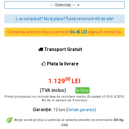
--- Selectaţi ---
L-ai cumpărat? Nu îți place? Îl poți returna în 60 de zile!
Comandă acest produs si primești
56.45 LEI
inapoi în contul tău
Transport Gratuit
Plata la livrare
00
1.129
LEI
(TVA inclus)
În Stoc
Pretul produsului nu include taxa de reciclare mediu (Ecoptax) cf OUG 5/2015,
Art 34, in valoare de 9 ron/buc
Garanție:
12 luni (
Detalii garanție
)
Alege acest produs si participi la salvarea planetei economisind
235 Kg
CO2