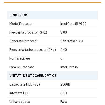
ușoară a diverselor periferice și monitoare, transformându-l într-
un centru de lucru eficient.
Fujitsu Q958 nu este doar un simplu calculator; este un partener
PROCESOR
de încredere pentru birou sau acasă, având un design elegant și o
Model Procesor
Intel Core i5-9500
carcasă de tip
Mini PC
care se integrează perfect în orice mediu.
Cu un număr de
6 nuclee
și o generație de procesor de
9-a
, acest
Frecventa procesor (GHz)
3.00
model este construit pentru a face față provocărilor moderne.
Generatie procesor
Generatia a 9-a
Indiferent dacă sunteți un profesionist în căutarea unui sistem
fiabil sau un utilizator casnic care dorește un PC performant,
Frecventa turbo procesor (GHz)
4.40
Fujitsu Q958 Mini PC este alegerea ideală pentru a vă îmbunătăți
productivitatea și a vă bucura de o experiență de utilizare
Numar nuclee
6
superioară.
Familie Procesor
Intel Core i5
UNITATI DE STOCARE/OPTICE
Capacitate HDD (GB)
256GB
Interfata HDD
SSD
Unitate optica
Fara