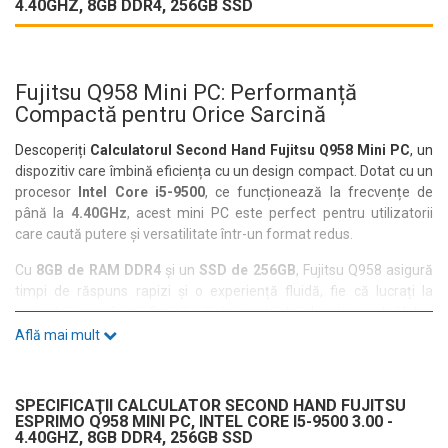
4.40GHZ, 8GB DDR4, 256GB SSD
Fujitsu Q958 Mini PC: Performanță
Compactă pentru Orice Sarcină
Descoperiți
Calculatorul Second Hand Fujitsu Q958 Mini PC
, un
dispozitiv care îmbină eficiența cu un design compact. Dotat cu un
procesor
Intel Core i5-9500
, ce funcționează la frecvențe de
până la
4.40GHz
, acest mini PC este perfect pentru utilizatorii
care caută putere și versatilitate într-un format redus.
Cu
8GB de RAM DDR4
și un
SSD de 256GB
, Fujitsu Q958 asigură
timpi de răspuns rapizi și o experiență fluidă, fie că lucrați la
proiecte complexe, fie că vă bucurați de divertisment. Video
integrat și sunet de calitate sunt incluse, oferind o experiență
Află mai mult
multimedia completă.
Conectivitatea nu este o problemă, având la dispoziție multiple
SPECIFICAŢII CALCULATOR SECOND HAND FUJITSU
porturi:
2x DisplayPort
,
1x DVI
,
1x RJ-45
,
2x USB 2.0
,
6x USB 3.0
,
ESPRIMO Q958 MINI PC, INTEL CORE I5-9500 3.00 -
1x USB Type-C
și
1x Audio
. Această varietate permite conectarea
4.40GHZ, 8GB DDR4, 256GB SSD