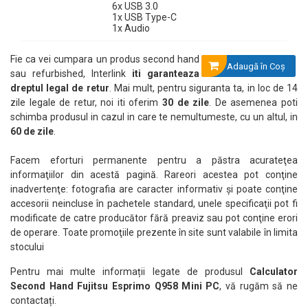
6x USB 3.0
1x USB Type-C
1x Audio
Fie ca vei cumpara un produs second hand
Adaugă în Coş
sau refurbished, Interlink
iti garanteaza
dreptul legal de retur
. Mai mult, pentru siguranta ta, in loc de 14
zile legale de retur, noi iti oferim
30 de zile
. De asemenea poti
schimba produsul in cazul in care te nemultumeste, cu un altul, in
60 de zile
.
Facem eforturi permanente pentru a păstra acurateţea
informaţiilor din acestă pagină. Rareori acestea pot conţine
inadvertenţe: fotografia are caracter informativ şi poate conţine
accesorii neincluse în pachetele standard, unele specificaţii pot fi
modificate de catre producător fără preaviz sau pot conţine erori
de operare. Toate promoţiile prezente în site sunt valabile în limita
stocului
Pentru mai multe informații legate de produsul
Calculator
Second Hand Fujitsu Esprimo Q958 Mini PC
, vă rugăm să ne
contactați.