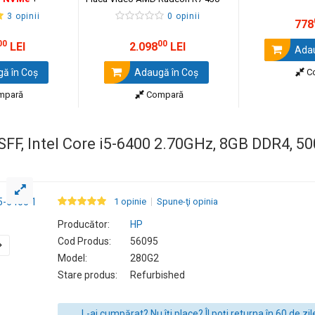
cadou tastatura
2GB,
256GB
SSD + Windows 11
3 opinii
0 opinii
Pro KM500
Pro
778
00
00
LEI
2.098
LEI
Adau
ă în Coş
Adaugă în Coş
C
mpară
Compară
 SFF, Intel Core i5-6400 2.70GHz, 8GB DDR4,
1 opinie
Spune-ţi opinia
Producător:
HP
Cod Produs:
56095
Model:
280G2
Stare produs:
Refurbished
L-ai cumpărat? Nu îți place? Îl poți returna în 60 de zil