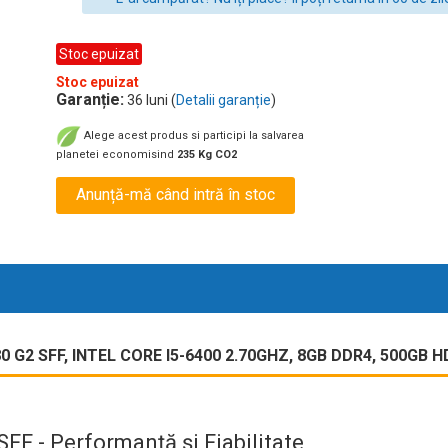
Stoc epuizat
Stoc epuizat
Garanție:
36 luni (
Detalii garanție
)
Alege acest produs si participi la salvarea
planetei economisind
235 Kg CO2
Anunță-mă când intră în stoc
G2 SFF, INTEL CORE I5-6400 2.70GHZ, 8GB DDR4, 500GB
FF - Performanță și Fiabilitate