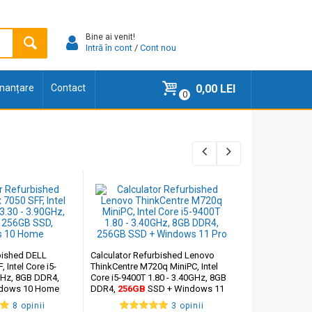
Bine ai venit!
Intră în cont
/
Cont nou
finanțare
Contact
0,00 LEI
0
bished DELL
Calculator Refurbished Lenovo
Calculator Ref
 Intel Core i5-
ThinkCentre M720q MiniPC, Intel
OptiPlex 3000 Mi
GHz, 8GB DDR4,
Core i5-9400T 1.80 - 3.40GHz, 8GB
12500T 2.00 - 
dows 10 Home
DDR4,
256GB
SSD + Windows 11
256GB
SSD, W
Pro
8 opinii
3 opinii