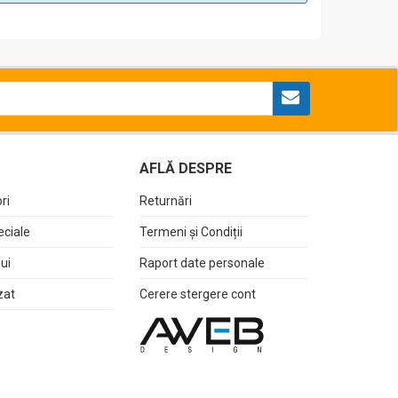
AFLĂ DESPRE
ri
Returnări
eciale
Termeni și Condiții
lui
Raport date personale
zat
Cerere stergere cont