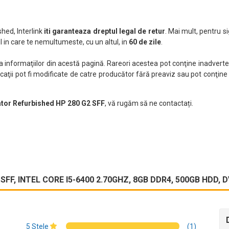
hed, Interlink
iti garanteaza dreptul legal de retur
. Mai mult, pentru si
 in care te nemultumeste, cu un altul, in
60 de zile
.
nformaţiilor din acestă pagină. Rareori acestea pot conţine inadverten
caţii pot fi modificate de catre producător fără preaviz sau pot conţine
ator Refurbished HP 280 G2 SFF
, vă rugăm să ne contactați.
SFF, INTEL CORE I5-6400 2.70GHZ, 8GB DDR4, 500GB HDD
5 Stele
(1)