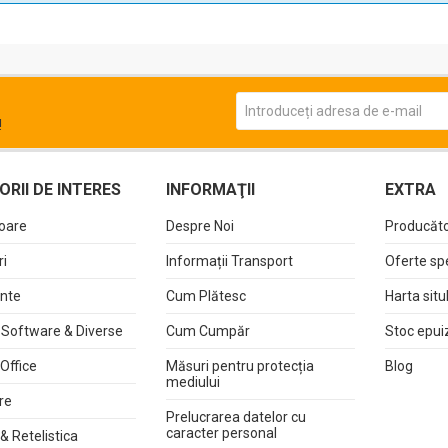
!
RII DE INTERES
INFORMAŢII
EXTRA
oare
Despre Noi
Producăto
i
Informații Transport
Oferte sp
nte
Cum Plătesc
Harta situ
 Software & Diverse
Cum Cumpăr
Stoc epui
 Office
Măsuri pentru protecția
Blog
mediului
re
Prelucrarea datelor cu
caracter personal
& Retelistica