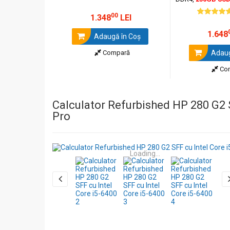
Windows 11 Pro + 
00
si mouse OptimX 
1.348
LEI
1.648
Adaugă în Coş
Compară
Adaug
Co
Calculator Refurbished HP 280 G2
Pro
Loading...