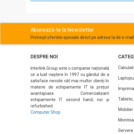
Abonează-te la Newsletter
Primești ofertele speciale direct pe adresa ta de e-mail
DESPRE NOI
CATEGO
Calculat
Interlink Group este o companie națională
ce a luat naștere în 1997 cu gândul de a
Laptopur
satisface nevoile cât mai multor clienți în
materie de echipamente IT la prețuri
Imprima
avantajoase. Comercializam
Tablete,
echipamente IT second hand, noi și
refurbished.
Mobilier
Computer Shop
Monitoa
Servere 