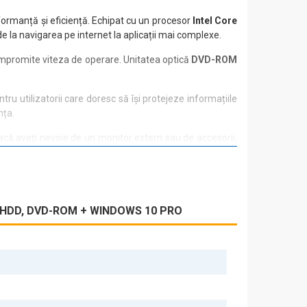
rformanță și eficiență. Echipat cu un procesor
Intel Core
de la navigarea pe internet la aplicații mai complexe.
 compromite viteza de operare. Unitatea optică
DVD-ROM
tru utilizatorii care doresc să își protejeze informațiile
nța.
dacă aveți nevoie de un monitor extern sau de accesorii,
rmant, HP 280 G2 SFF este alegerea ideală. Experimentați
GB HDD, DVD-ROM + WINDOWS 10 PRO