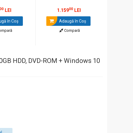
00
00
LEI
1.159
LEI
2.6
gă în Coş
Adaugă în Coş
Ada
ompară
Compară
 500GB HDD, DVD-ROM + Windows 10
e!