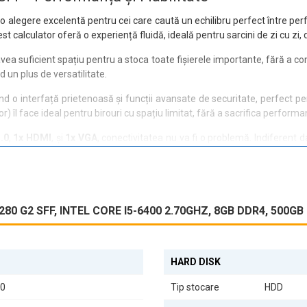
, o alegere excelentă pentru cei care caută un echilibru perfect între pe
 calculator oferă o experiență fluidă, ideală pentru sarcini de zi cu zi, 
 avea suficient spațiu pentru a stoca toate fișierele importante, fără a
 un plus de versatilitate.
ind o interfață prietenoasă și funcții avansate de securitate, perfect pen
îl face ideal pentru birouri cu spațiu limitat, fără a sacrifica performa
.0
,
1x HDMI
, și
1x VGA
, conectivitatea nu va fi o problemă. Indiferent 
mneavoastră.
de lucru fiabil sau un utilizator casnic care dorește un calculator perfo
 care promite să vă îmbunătățească productivitatea.
80 G2 SFF, INTEL CORE I5-6400 2.70GHZ, 8GB DDR4, 500
HARD DISK
00
Tip stocare
HDD