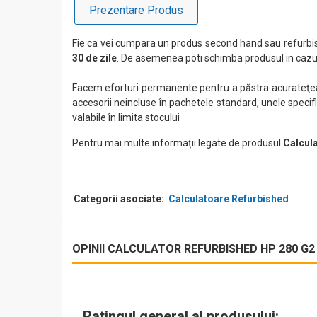
Prezentare Produs
Fie ca vei cumpara un produs second hand sau refurbis
30 de zile
. De asemenea poti schimba produsul in cazul
Facem eforturi permanente pentru a păstra acurateţea i
accesorii neincluse în pachetele standard, unele specifi
valabile în limita stocului
Pentru mai multe informații legate de produsul
Calcul
Categorii asociate:
Calculatoare Refurbished
OPINII CALCULATOR REFURBISHED HP 280 G2 
Ratingul general al produsului: