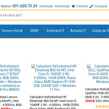
031.620.73.24
Telefon:
Informații
Reclamații
Favorite
Compară
Cerere ofertă
SEAP
Închiriere IT
Achiziții IT
Soluții de 
Calculator Refur
OptiPlex 7050 SFF,
ished Lenovo
Calculator Refurbished HP
6600 3.30 - 3.90
 MiniPC, Intel
EliteDesk 800 G6 MT, Intel Core i5-
256GB
SSD, Win
0 - 4.00GHz, 8GB
10400F 2.90 - 4.30GHz, 16GB DDR4,
D NVMe
+
Placa Video AMD Radeon R7 430