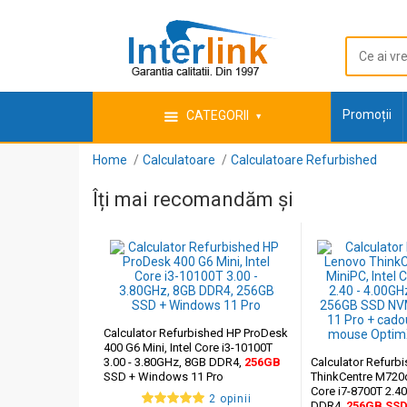
Promoții
CATEGORII
Home
Calculatoare
Calculatoare Refurbished
Îți mai recomandăm și
Calculator Refurbished HP ProDesk
400 G6 Mini, Intel Core i3-10100T
3.00 - 3.80GHz, 8GB DDR4,
256GB
Calculator Refurb
SSD + Windows 11 Pro
ThinkCentre M720q
Core i7-8700T 2.4
2 opinii
DDR4,
256GB
SS