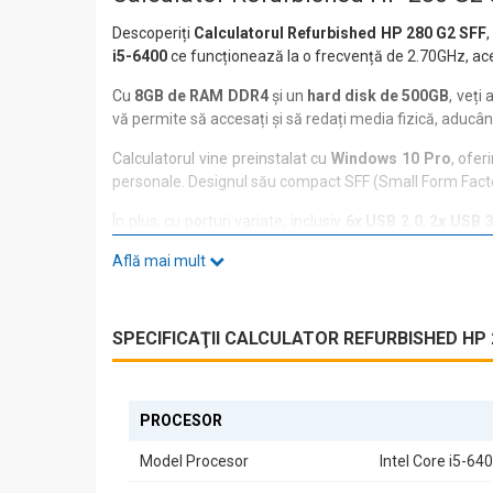
Descoperiți
Calculatorul Refurbished HP 280 G2 SFF
i5-6400
ce funcționează la o frecvență de 2.70GHz, acest
Cu
8GB de RAM DDR4
și un
hard disk de 500GB
, veți
vă permite să accesați și să redați media fizică, aducând
Calculatorul vine preinstalat cu
Windows 10 Pro
, ofer
personale. Designul său compact SFF (Small Form Factor) 
În plus, cu porturi variate, inclusiv
6x USB 2.0
,
2x USB 3
acest calculator se va adapta cu ușurință nevoilor du
Află mai mult
Fie că sunteți un profesionist în căutarea unui sistem 
puterea și eficiența acestui model de generație a 6-a,
SPECIFICAŢII CALCULATOR REFURBISHED HP 2
PROCESOR
Model Procesor
Intel Core i5-64