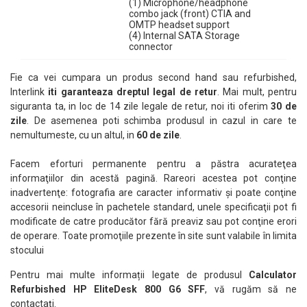
(1) Microphone/headphone
combo jack (front) CTIA and
OMTP headset support
(4) Internal SATA Storage
connector
Fie ca vei cumpara un produs second hand sau refurbished,
Interlink
iti garanteaza dreptul legal de retur
. Mai mult, pentru
siguranta ta, in loc de 14 zile legale de retur, noi iti oferim
30 de
zile
. De asemenea poti schimba produsul in cazul in care te
nemultumeste, cu un altul, in
60 de zile
.
Facem eforturi permanente pentru a păstra acurateţea
informaţiilor din acestă pagină. Rareori acestea pot conţine
inadvertenţe: fotografia are caracter informativ şi poate conţine
accesorii neincluse în pachetele standard, unele specificaţii pot fi
modificate de catre producător fără preaviz sau pot conţine erori
de operare. Toate promoţiile prezente în site sunt valabile în limita
stocului
Pentru mai multe informații legate de produsul
Calculator
Refurbished HP EliteDesk 800 G6 SFF
, vă rugăm să ne
contactați.