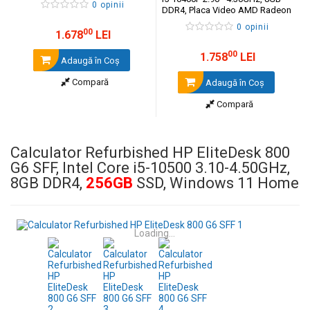
0 opinii
DDR4, Placa Video AMD Radeon
R7 430 2GB,
256GB
SSD,
0 opinii
00
Windows 11 Home
1.678
LEI
00
1.758
LEI
Adaugă în Coş
Compară
Adaugă în Coş
Compară
Calculator Refurbished HP EliteDesk 800
G6 SFF, Intel Core i5-10500 3.10-4.50GHz,
8GB DDR4,
256GB
SSD, Windows 11 Home
Loading...