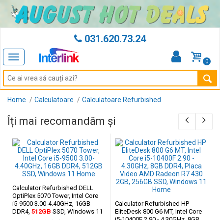
031.620.73.24
Toggle
0
navigation
Home
Calculatoare
Calculatoare Refurbished
Îți mai recomandăm și
Calculator Refurbished DELL
OptiPlex 5070 Tower, Intel Core
i5-9500 3.00-4.40GHz, 16GB
Calculator Refurbished HP
DDR4,
512GB
SSD, Windows 11
EliteDesk 800 G6 MT, Intel Core
Home
i5-10400F 2.90 - 4.30GHz, 8GB