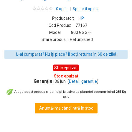
0 opinii
Spune-ţi opinia
Producător:
HP
Cod Produs:
77167
Model:
800 G6 SFF
Stare produs:
Refurbished
L-ai cumpărat? Nu îți place? Îl poți returna în 60 de zile!
Stoc epuizat
Stoc epuizat
Garanție:
36 luni (
Detalii garanție
)
Alege acest produs si participi la salvarea planetei economisind
235 Kg
CO2
Anunță-mă când intră în stoc