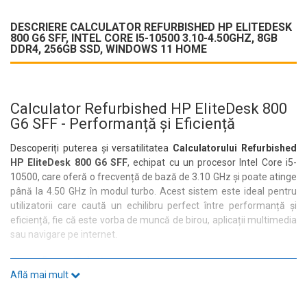
DESCRIERE CALCULATOR REFURBISHED HP ELITEDESK
800 G6 SFF, INTEL CORE I5-10500 3.10-4.50GHZ, 8GB
DDR4, 256GB SSD, WINDOWS 11 HOME
Calculator Refurbished HP EliteDesk 800
G6 SFF - Performanță și Eficiență
Descoperiți puterea și versatilitatea
Calculatorului Refurbished
HP EliteDesk 800 G6 SFF
, echipat cu un procesor Intel Core i5-
10500, care oferă o frecvență de bază de 3.10 GHz și poate atinge
până la 4.50 GHz în modul turbo. Acest sistem este ideal pentru
utilizatorii care caută un echilibru perfect între performanță și
eficiență, fie că este vorba de muncă de birou, aplicații multimedia
sau navigare pe internet.
Specificații Tehnice
Află mai mult
HP EliteDesk 800 G6 SFF vine cu
8GB RAM DDR4
și un
SSD de
256GB
, asigurând timpi de încărcare rapizi și o experiență fluidă.