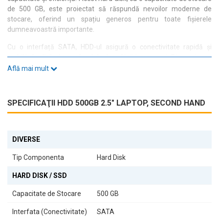
de 500 GB, este proiectat să răspundă nevoilor moderne de
stocare, oferind un spațiu generos pentru toate fișierele
dumneavoastră importante.
Cu o interfață SATA, HDD-ul asigură o conectivitate rapidă și
stabilă, facilitând transferul de date fără întreruperi. Dimensiunea
de 2.5 inci îl face perfect pentru laptopuri, unde spațiul este
Află mai mult
adesea limitat, dar performanța nu trebuie să fie compromisă.
Fie că doriți să îmbunătățiți performanța laptopului
SPECIFICAŢII HDD 500GB 2.5" LAPTOP, SECOND HAND
dumneavoastră sau să extindeți capacitatea de stocare, acest
hard disk este alegerea potrivită. Fiind un component second-
hand, oferă o opțiune economică fără a sacrifica calitatea. Alegeți
HDD-ul de 500GB 2.5" și transformați-vă laptopul într-un
DIVERSE
instrument de lucru mai eficient.
Tip Componenta
Hard Disk
HARD DISK / SSD
Capacitate de Stocare
500 GB
Interfata (Conectivitate)
SATA