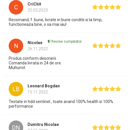
CriChit
C
25.03.2023
Recomand, f. bune, livrate in bune conditii si la timp,
functioneaza bine, o sa mai iau!
Review cumpărător
Nicolae
N
26.11.2022
Produs conform descrierii.
Comanda livrata in 24 de ore.
Multumit
Leonard Bogdan
LB
15.11.2022
Testate in hdd sentinel , toate avand 100% health si 100%
performance
Dumitru Nicolae
DN