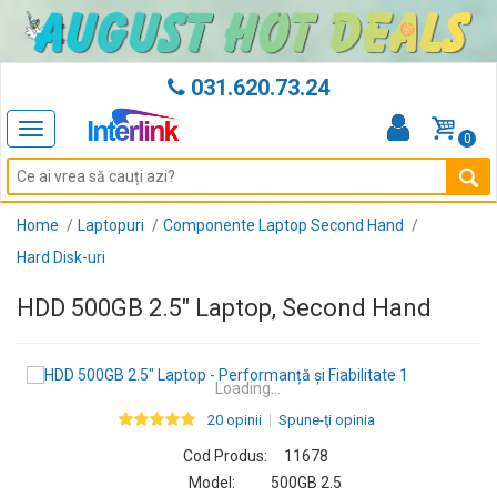
031.620.73.24
Toggle
0
navigation
Home
Laptopuri
Componente Laptop Second Hand
Hard Disk-uri
HDD 500GB 2.5" Laptop, Second Hand
Loading...
20 opinii
Spune-ţi opinia
Cod Produs:
11678
Model:
500GB 2.5