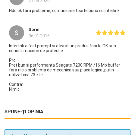
27.05.2020
Hdd ok fara probleme, comunicare foarte buna cu interlink
Sorin
S
06.01.2016
Interlink a fost prompt si a livrat un produs foarte OK si in
conditii maxime de protectie.
Pro:
Pret bun si performanta Seagate 7200 RPM /16 Mb buffer
fara nicio problema de mecanica sau placa logica ,putin
utilizat cca 73 zile .
Contra:
Nimic
SPUNE-ŢI OPINIA