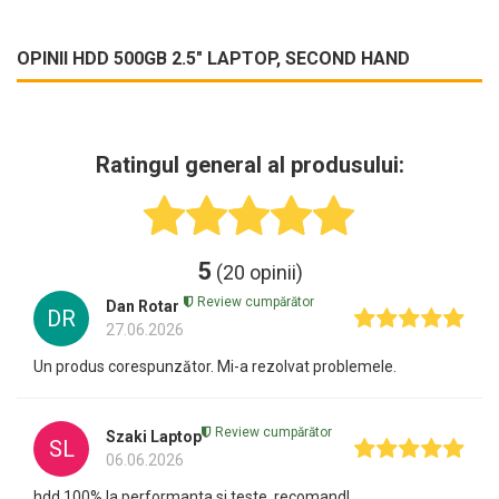
OPINII HDD 500GB 2.5" LAPTOP, SECOND HAND
Ratingul general al produsului:
5
(20 opinii)
Review cumpărător
Dan Rotar
DR
27.06.2026
Un produs corespunzător. Mi-a rezolvat problemele.
Review cumpărător
Szaki Laptop
SL
06.06.2026
hdd 100% la performanta si teste, recomand!