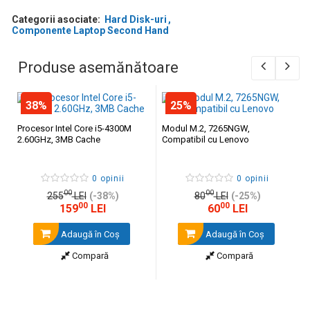
Categorii asociate:
Hard Disk-uri
Componente Laptop Second Hand
Produse asemănătoare
38%
25%
Procesor Intel Core i5-4300M
Modul M.2, 7265NGW,
2.60GHz, 3MB Cache
Compatibil cu Lenovo
0 opinii
0 opinii
00
00
255
LEI
(-38%)
80
LEI
(-25%)
00
00
159
LEI
60
LEI
Adaugă în Coş
Adaugă în Coş
Compară
Compară