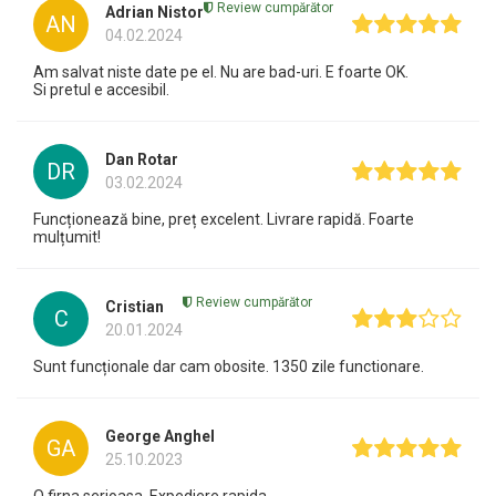
Review cumpărător
Adrian Nistor
AN
04.02.2024
Am salvat niste date pe el. Nu are bad-uri. E foarte OK.
Si pretul e accesibil.
Dan Rotar
DR
03.02.2024
Funcționează bine, preț excelent. Livrare rapidă. Foarte
mulțumit!
Review cumpărător
Cristian
C
20.01.2024
Sunt funcționale dar cam obosite. 1350 zile functionare.
George Anghel
GA
25.10.2023
O firna serioasa. Expediere rapida.