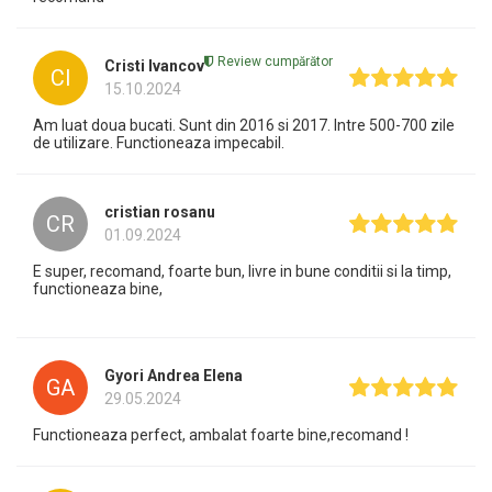
Review cumpărător
Cristi Ivancov
CI
15.10.2024
Am luat doua bucati. Sunt din 2016 si 2017. Intre 500-700 zile
de utilizare. Functioneaza impecabil.
cristian rosanu
CR
01.09.2024
E super, recomand, foarte bun, livre in bune conditii si la timp,
functioneaza bine,
Gyori Andrea Elena
GA
29.05.2024
Functioneaza perfect, ambalat foarte bine,recomand !