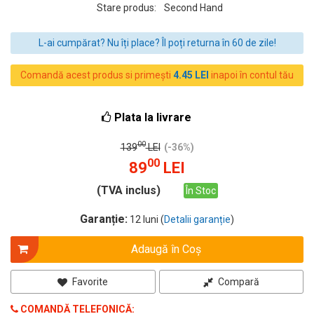
Stare produs:
Second Hand
L-ai cumpărat? Nu îți place? Îl poți returna în 60 de zile!
Comandă acest produs si primești
4.45 LEI
inapoi în contul tău
Plata la livrare
00
139
LEI
(-36%)
00
89
LEI
(TVA inclus)
În Stoc
Garanție:
12 luni (
Detalii garanție
)
Adaugă în Coş
Favorite
Compară
COMANDĂ TELEFONICĂ: