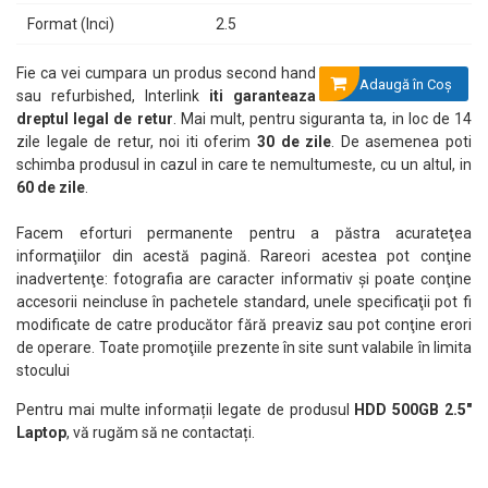
Format (Inci)
2.5
Fie ca vei cumpara un produs second hand
Adaugă în Coş
sau refurbished, Interlink
iti garanteaza
dreptul legal de retur
. Mai mult, pentru siguranta ta, in loc de 14
zile legale de retur, noi iti oferim
30 de zile
. De asemenea poti
schimba produsul in cazul in care te nemultumeste, cu un altul, in
60 de zile
.
Facem eforturi permanente pentru a păstra acurateţea
informaţiilor din acestă pagină. Rareori acestea pot conţine
inadvertenţe: fotografia are caracter informativ şi poate conţine
accesorii neincluse în pachetele standard, unele specificaţii pot fi
modificate de catre producător fără preaviz sau pot conţine erori
de operare. Toate promoţiile prezente în site sunt valabile în limita
stocului
Pentru mai multe informații legate de produsul
HDD 500GB 2.5"
Laptop
, vă rugăm să ne contactați.