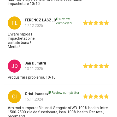
Impachetare 10/10
Review
FERENCZ LASZLO
FL
cumpărător
17.12.2025
Livrare rapida !
Impachetat bine,
calitate buna !
Merita !
Jan Dumitru
JD
13.11.2025
Produs fara problema. 10/10
Review cumpărător
Cristi Ivancov
CI
15.11.2024
Am mai cumparat 3 bucati. Seagate si WD. 100% health. Intre
1500-2500 zile de functionare, insa, 100% health. Per total,
recomand