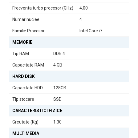
Webcam Integrat pentru Videoconferințe
Frecventa turbo procesor (GHz)
4.00
Laptopul este echipat cu webcam integrat, ideal pentru apeluri
video, întâlniri online și comunicare la distanță.
Numar nuclee
4
Familie Procesor
Intel Core i7
Construcție Business – HP EliteBook
Seria HP EliteBook este cunoscută pentru durabilitate, fiabilitate și
MEMORIE
design profesional, fiind destinată utilizării în medii corporate și
Tip RAM
DDR 4
educaționale.
Capacitate RAM
4 GB
Specificații Tehnice
HARD DISK
Procesor: Intel Core i7-8550U (1.80 – 4.00 GHz)
Capacitate HDD
128GB
Memorie RAM: 4GB DDR4
Stocare: SSD 128GB
Display: 14” Full HD Touchscreen
Tip stocare
SSD
Format: 2-in-1 Convertible (x360)
Webcam: Integrat
CARACTERISTICI FIZICE
Stare: Refurbished
Greutate (Kg)
1.30
Soluția Ideală pentru Mobilitate și Utilizare Flexibilă
MULTIMEDIA
HP EliteBook x360 440 G1 este alegerea potrivită pentru utilizatorii