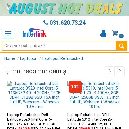
031.620.73.24
Toggle
0
navigation
Home
Laptopuri
Laptopuri Refurbished
Îți mai recomandăm și
10%
Laptop Refurbished Dell
Laptop Refurbished DELL
Latitude 3520, Intel Core i5-
Latitude 5310, Intel Core i5-
1135G7 2.40 - 4.20GHz, 16GB
10310 1.70 - 4.40GHz, 8GB
DDR4,
512GB
SSD, 15.6 Inch Full
DDR4,
256GB
SSD, 13.3 Inch Full