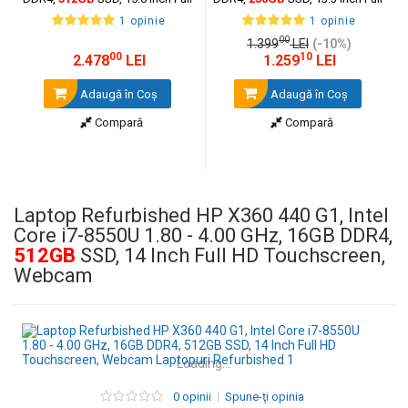
HD, Webcam + Windows 10
HD, Webcam + Windows 10 Pro
1 opinie
1 opinie
Home
00
1.399
LEI
(-10%)
00
10
2.478
LEI
1.259
LEI
Adaugă în Coş
Adaugă în Coş
Compară
Compară
Laptop Refurbished HP X360 440 G1, Intel
Core i7-8550U 1.80 - 4.00 GHz, 16GB DDR4,
512GB
SSD, 14 Inch Full HD Touchscreen,
Webcam
Loading...
0 opinii
Spune-ţi opinia