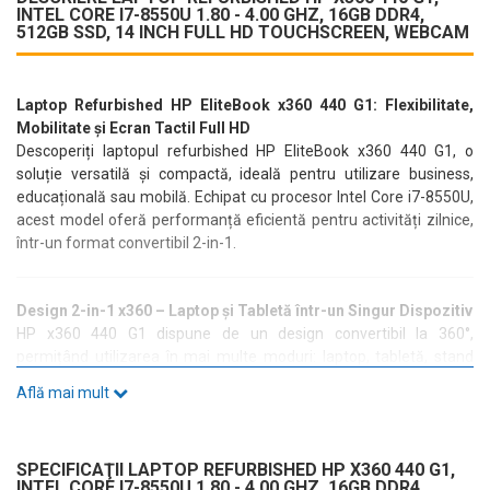
INTEL CORE I7-8550U 1.80 - 4.00 GHZ, 16GB DDR4,
512GB SSD, 14 INCH FULL HD TOUCHSCREEN, WEBCAM
Laptop Refurbished HP EliteBook x360 440 G1: Flexibilitate,
Mobilitate și Ecran Tactil Full HD
Descoperiți laptopul refurbished HP EliteBook x360 440 G1, o
soluție versatilă și compactă, ideală pentru utilizare business,
educațională sau mobilă. Echipat cu procesor Intel Core i7-8550U,
acest model oferă performanță eficientă pentru activități zilnice,
într-un format convertibil 2-in-1.
Design 2-in-1 x360 – Laptop și Tabletă într-un Singur Dispozitiv
HP x360 440 G1 dispune de un design convertibil la 360°,
permițând utilizarea în mai multe moduri: laptop, tabletă, stand
sau tent. Această flexibilitate îl face ideal pentru prezentări, notițe
Află mai mult
rapide și lucru din mers.
SPECIFICAŢII LAPTOP REFURBISHED HP X360 440 G1,
Performanță Eficientă cu Intel Core i7-8550U
INTEL CORE I7-8550U 1.80 - 4.00 GHZ, 16GB DDR4,