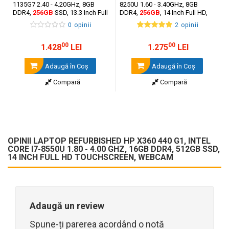
1135G7 2.40 - 4.20GHz, 8GB
8250U 1.60 - 3.40GHz, 8GB
DDR4,
256GB
SSD, 13.3 Inch Full
DDR4,
256GB
, 14 Inch Full HD,
HD + Windows 10 Home
Webcam + Windows 11 Pro
0 opinii
2 opinii
00
00
1.428
LEI
1.275
LEI
Adaugă în Coş
Adaugă în Coş
Compară
Compară
OPINII LAPTOP REFURBISHED HP X360 440 G1, INTEL
CORE I7-8550U 1.80 - 4.00 GHZ, 16GB DDR4, 512GB SSD,
14 INCH FULL HD TOUCHSCREEN, WEBCAM
Adaugă un review
Spune-ți parerea acordând o notă