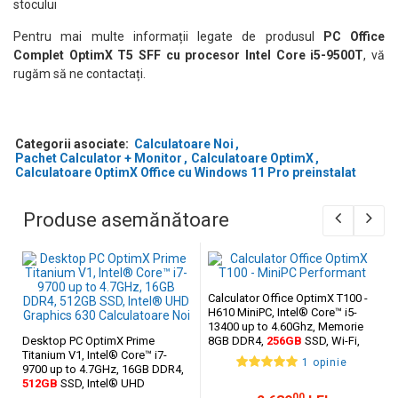
stocului
Pentru mai multe informații legate de produsul
PC Office
Complet OptimX T5 SFF cu procesor Intel Core i5-9500T
, vă
rugăm să ne contactați.
Categorii asociate:
Calculatoare Noi
Pachet Calculator + Monitor
Calculatoare OptimX
Calculatoare OptimX Office cu Windows 11 Pro preinstalat
Produse asemănătoare
Specificații Tehnice
Procesor: Intel Core i5-9500T (2.20 GHz, Turbo până la 3.70 GHz)
Nuclee: 6
Calculator Office OptimX T100 -
Generație: a 9-a
H610 MiniPC, Intel® Core™ i5-
Memorie RAM: 16GB DDR4
13400 up to 4.60Ghz, Memorie
Stocare: SSD 512GB
Desktop PC OptimX Prime
8GB DDR4,
256GB
SSD, Wi-Fi,
Grafică: Intel UHD Graphics 630
Titanium V1, Intel® Core™ i7-
Bluetooth, Windows 11 Pro
Sistem de operare: Windows 11 Pro
1 opinie
9700 up to 4.7GHz, 16GB DDR4,
Monitor: 27” FHD IPS LED
512GB
SSD, Intel® UHD
Periferice incluse: Tastatură + Mouse cu fir
Graphics 630
00