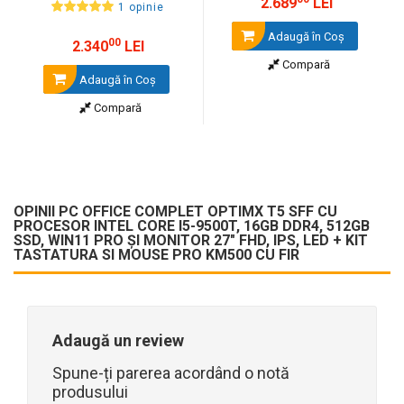
2.689
LEI
1 opinie
Adaugă în Coş
Soluția Ideală pentru Birouri Moderne
00
2.340
LEI
OptimX T5 SFF Business Ready este un pachet complet, conceput
Compară
pentru eficiență și productivitate. Cu monitor mare și periferice
Adaugă în Coş
incluse, oferă un setup complet, gata de utilizare imediată în orice
Compară
mediu profesional.
OPINII PC OFFICE COMPLET OPTIMX T5 SFF CU
PROCESOR INTEL CORE I5-9500T, 16GB DDR4, 512GB
SSD, WIN11 PRO ȘI MONITOR 27" FHD, IPS, LED + KIT
TASTATURA SI MOUSE PRO KM500 CU FIR
Adaugă un review
Spune-ți parerea acordând o notă
produsului