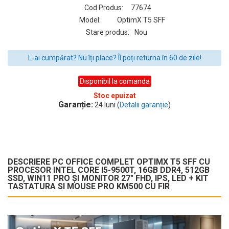
Cod Produs:
77674
Model:
OptimX T5 SFF
Stare produs:
Nou
L-ai cumpărat? Nu îți place? Îl poți returna în 60 de zile!
Disponibil la comanda
Stoc epuizat
Garanție:
24 luni (
Detalii garanție
)
DESCRIERE PC OFFICE COMPLET OPTIMX T5 SFF CU
PROCESOR INTEL CORE I5-9500T, 16GB DDR4, 512GB
SSD, WIN11 PRO ȘI MONITOR 27" FHD, IPS, LED + KIT
TASTATURA SI MOUSE PRO KM500 CU FIR