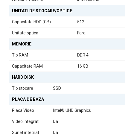
chipsetul Intel H310 cu socket LGA 1151, sistemul beneficiază de
UNITATI DE STOCARE/OPTICE
funcția de securitate TPM 2.0, fiind compatibil cu sistemul de
operare Windows 11. Calculatorul este dotat cu multiple porturi,
Capacitate HDD (GB)
512
inclusiv 2x USB 2.0, 4x USB 3.0, 1x VGA, 1x HDMI, 1x Display Port și
1x RJ-45, oferind conectivitate completă pentru periferice și rețea.
Unitate optica
Fara
MEMORIE
Tip RAM
DDR 4
Capacitate RAM
16 GB
HARD DISK
Tip stocare
SSD
PLACA DE BAZA
Monitor 27” Full HD IPS – Spațiu de Lucru Extins
Placa Video
Intel® UHD Graphics
Pachetul include un
monitor de 27”
FHD IPS LED, care oferă o
suprafață de lucru extinsă, culori clare și unghiuri largi de
Video integrat
Da
vizualizare. Este ideal pentru multitasking, documente și aplicații
business.
Sunet integrat
Da