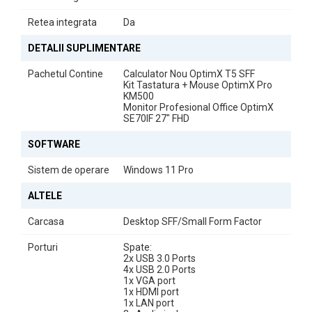
Retea integrata
Da
DETALII SUPLIMENTARE
Pachetul Contine
Calculator Nou OptimX T5 SFF
Kit Tastatura + Mouse OptimX Pro
KM500
Monitor Profesional Office OptimX
SE70IF 27" FHD
SOFTWARE
Kit Tastatură + Mouse cu Fir OptimX Pro KM500
Sistemul include kitul
OptimX Pro KM500
, format din tastatură și
Sistem de operare
Windows 11 Pro
mouse cu fir. Tastatura oferă confort la utilizare, iar mouse-ul
asigură precizie în sarcinile zilnice. Conectarea prin cablu
ALTELE
garantează stabilitate și utilizare imediată, fără configurări
Carcasa
Desktop SFF/Small Form Factor
suplimentare.
Porturi
Spate:
2x USB 3.0 Ports
4x USB 2.0 Ports
1x VGA port
1x HDMI port
1x LAN port