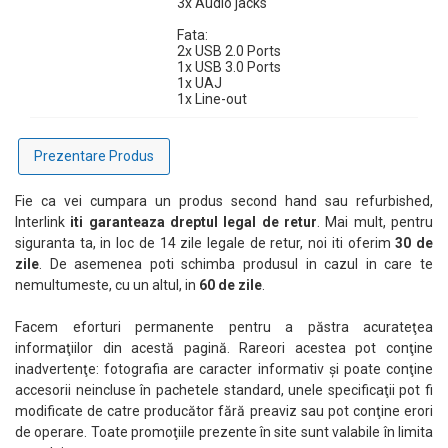
3x Audio jacks
Fata:
2x USB 2.0 Ports
1x USB 3.0 Ports
1x UAJ
1x Line-out
Prezentare Produs
Fie ca vei cumpara un produs second hand sau refurbished,
Grafică Integrată pentru Utilizare Zilnică
Interlink
iti garanteaza dreptul legal de retur
. Mai mult, pentru
Intel UHD Graphics 630 oferă suport pentru activități de bază
siguranta ta, in loc de 14 zile legale de retur, noi iti oferim
30 de
precum browsing, redare video și aplicații office, fiind suficient
zile
. De asemenea poti schimba produsul in cazul in care te
pentru utilizarea profesională standard.
nemultumeste, cu un altul, in
60 de zile
.
Facem eforturi permanente pentru a păstra acurateţea
Windows 11 Pro – Securitate și Productivitate
informaţiilor din acestă pagină. Rareori acestea pot conţine
Sistemul vine preinstalat cu Windows 11 Pro, oferind funcții
inadvertenţe: fotografia are caracter informativ şi poate conţine
moderne de securitate, administrare și productivitate, ideale
accesorii neincluse în pachetele standard, unele specificaţii pot fi
pentru mediul business.
modificate de catre producător fără preaviz sau pot conţine erori
de operare. Toate promoţiile prezente în site sunt valabile în limita