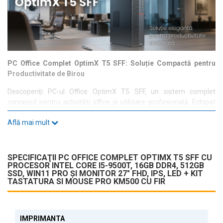
PC Office Complet OptimX T5 SFF: Soluție Compactă pentru
Productivitate de Birou
Descoperiți PC-ul Office OptimX T5 SFF, un sistem complet
conceput pentru activități office și utilizare profesională. Echipat
cu procesor Intel Core i5-9500T și 16GB RAM DDR4, acest pachet
Află mai mult
oferă performanță stabilă pentru sarcini zilnice, documente și
aplicații de birou.
SPECIFICAŢII PC OFFICE COMPLET OPTIMX T5 SFF CU
Pachet Complet pentru Business și Office
PROCESOR INTEL CORE I5-9500T, 16GB DDR4, 512GB
SSD, WIN11 PRO ȘI MONITOR 27" FHD, IPS, LED + KIT
Acest sistem include unitatea PC, monitor de 27” și kit tastatură +
TASTATURA SI MOUSE PRO KM500 CU FIR
mouse, oferind o soluție completă, gata de utilizare imediată. Ideal
pentru birouri care au nevoie de un setup eficient și rapid de
implementat.
IMPRIMANTA