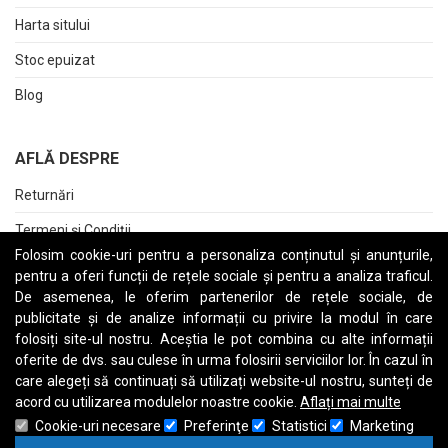
Harta sitului
Stoc epuizat
Blog
AFLĂ DESPRE
Returnări
Termeni și Condiții
Folosim cookie-uri pentru a personaliza conținutul și anunțurile,
Raport date personale
pentru a oferi funcții de rețele sociale și pentru a analiza traficul.
De asemenea, le oferim partenerilor de rețele sociale, de
Cerere stergere cont
publicitate și de analize informații cu privire la modul în care
folosiți site-ul nostru. Aceștia le pot combina cu alte informații
oferite de dvs. sau culese în urma folosirii serviciilor lor. În cazul în
care alegeți să continuați să utilizați website-ul nostru, sunteți de
A
B
C
D
E
F
G
H
I
J
K
L
M
N
O
P
Q
R
S
T
U
V
W
X
Y
Z
acord cu utilizarea modulelor noastre cookie.
Aflați mai multe
Cookie-uri necesare
Preferinţe
Statistici
Marketing