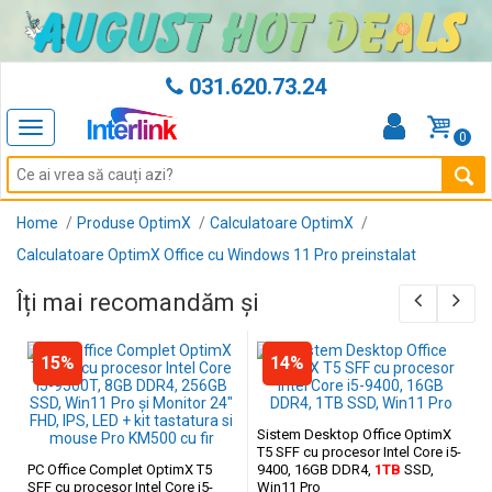
031.620.73.24
Toggle
0
navigation
Home
Produse OptimX
Calculatoare OptimX
Calculatoare OptimX Office cu Windows 11 Pro preinstalat
Îți mai recomandăm și
15%
14%
Sistem Desktop Office OptimX
T5 SFF cu procesor Intel Core i5-
PC Office Complet OptimX T5
9400, 16GB DDR4,
1TB
SSD,
SFF cu procesor Intel Core i5-
Win11 Pro