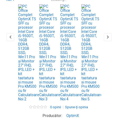
0 opinii
Spune-ţi opinia
Producător:
OptimX