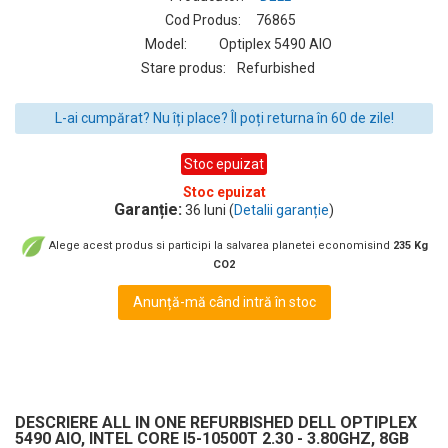
Cod Produs:
76865
Model:
Optiplex 5490 AIO
Stare produs:
Refurbished
L-ai cumpărat? Nu îți place? Îl poți returna în 60 de zile!
Stoc epuizat
Stoc epuizat
Garanție:
36 luni (
Detalii garanție
)
Alege acest produs si participi la salvarea planetei economisind
235 Kg
CO2
Anunță-mă când intră în stoc
DESCRIERE ALL IN ONE REFURBISHED DELL OPTIPLEX
5490 AIO, INTEL CORE I5-10500T 2.30 - 3.80GHZ, 8GB