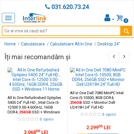
031.620.73.24
Toggle
0
navigation
Home
Calculatoare
Calculatoare All In One
Desktop 24"
Îți mai recomandăm și
All in One Dell 7080 MiniPC Intel
All In One Refurbished Optiplex
Core i5-10500, 8GB DDR4,
5400 24" Full HD , Intel Core i5-
256GB
SSD + Monitor Dell
12500 3.00-4.60GHz, 16GB
U2419H 24" Full HD
DDR4,
256GB
SSD + Windows
0 opinii
11 Home
0 opinii
00
2.299
LEI
00
3.068
LEI