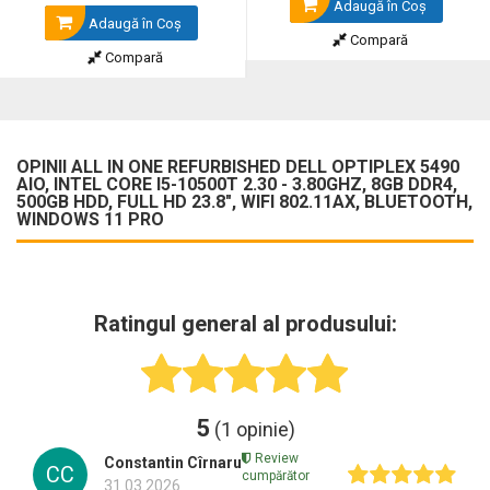
Adaugă în Coş
Adaugă în Coş
Compară
Compară
OPINII ALL IN ONE REFURBISHED DELL OPTIPLEX 5490
AIO, INTEL CORE I5-10500T 2.30 - 3.80GHZ, 8GB DDR4,
500GB HDD, FULL HD 23.8", WIFI ‎802.11AX, BLUETOOTH,
WINDOWS 11 PRO
Ratingul general al produsului:
5
(1 opinie)
Review
Constantin Cîrnaru
CC
cumpărător
31.03.2026