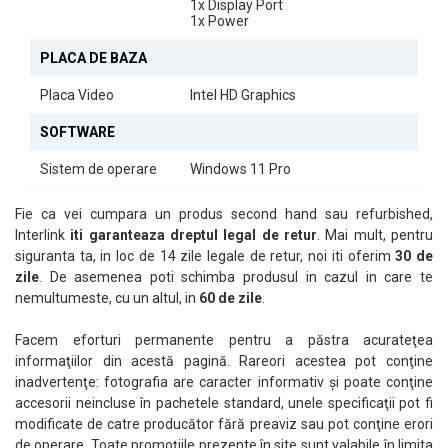
1x Display Port
1x Power
PLACA DE BAZA
Placa Video
Intel HD Graphics
SOFTWARE
Sistem de operare
Windows 11 Pro
Fie ca vei cumpara un produs second hand sau refurbished,
Interlink
iti garanteaza dreptul legal de retur
. Mai mult, pentru
siguranta ta, in loc de 14 zile legale de retur, noi iti oferim
30 de
zile
. De asemenea poti schimba produsul in cazul in care te
nemultumeste, cu un altul, in
60 de zile
.
Facem eforturi permanente pentru a păstra acurateţea
informaţiilor din acestă pagină. Rareori acestea pot conţine
inadvertenţe: fotografia are caracter informativ şi poate conţine
accesorii neincluse în pachetele standard, unele specificaţii pot fi
modificate de catre producător fără preaviz sau pot conţine erori
de operare. Toate promoţiile prezente în site sunt valabile în limita