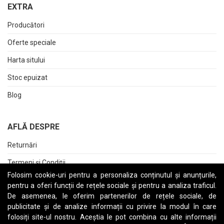
EXTRA
Producători
Oferte speciale
Harta sitului
Stoc epuizat
Blog
AFLĂ DESPRE
Returnări
Termeni și Condiții
Folosim cookie-uri pentru a personaliza conținutul și anunțurile,
Raport date personale
pentru a oferi funcții de rețele sociale și pentru a analiza traficul.
De asemenea, le oferim partenerilor de rețele sociale, de
Cerere stergere cont
publicitate și de analize informații cu privire la modul în care
folosiți site-ul nostru. Aceștia le pot combina cu alte informații