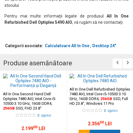
stocului
Pentru mai multe informații legate de produsul
All In One
Refurbished Dell Optiplex 5490 AIO
, vă rugăm să ne contactați.
Categorii asociate:
Calculatoare All In One
Desktop 24"
Produse asemănătoare
All In One Dell Refurbished Optiplex
All In One Second Hand Dell
7480 AIO, Intel Core i5-10500 3.10
Optiplex 7480 AIO, Intel Core i5-
GHz, 16GB DDR4,
256GB
SSD, Full
10500 3.10 GHz, 16GB DDR4,
HD 23.8", Windows 11 Pro
256GB
SSD, FHD 23.8"
0 opinii
0 opinii
00
2.356
LEI
00
2.199
LEI