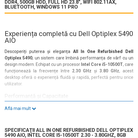
DDR4, 500GB HDD, FULL HD 23.8", WIFI ‎802.11AX,
BLUETOOTH, WINDOWS 11 PRO
Experiența completă cu Dell Optiplex 5490
AIO
Descoperiți puterea și eleganța
All In One Refurbished Dell
Optiplex 5490
, un sistem care îmbină performanța de vârf cu un
design modern. Echipat cu un procesor
Intel Core i5-10500T
, care
funcționează la frecvențe între
2.30 GHz
și
3.80 GHz
, acest
desktop oferă o experiență fluidă și rapidă, perfectă pentru orice
utilizator.
Performanță și Capacitate
Cu
8GB DDR4
RAM și un
HDD de 500GB
, Dell Optiplex 5490
Află mai mult
asigură suficient spațiu pentru toate aplicațiile și fișierele
dumneavoastră. Indiferent dacă lucrați la proiecte complexe sau
vă bucurați de divertisment, acest sistem este pregătit să facă
SPECIFICAŢII ALL IN ONE REFURBISHED DELL OPTIPLEX
față oricărei provocări.
5490 AIO, INTEL CORE I5-10500T 2.30 - 3.80GHZ, 8GB